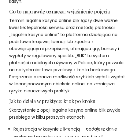
kasyn.
Co to naprawdę oznacza: wyjaśnienie pojęcia
Termin legalne kasyno online blik łączy dwie ważne
kwestie: legalność serwisu oraz metodę płatności.
„Legalne kasyno online” to platforma działająca na
podstawie krajowej licencji lub zgodna z
obowiązującymi przepisami, oferująca gry, bonusy i
wypłaty w regulowany sposób. „BLIK” to system
płatności mobilnych używany w Polsce, który pozwala
na natychmiastowe przelewy z konta bankowego.
Połączenie oznacza możliwość szybkich wpłat i wypłat
w licencjonowanym obiekcie online, co zmniejsza
ryzyko nieuczciwych praktyk.
Jak to działa w praktyce: krok po kroku
Skorzystanie z opcji legalne kasyno online blik zwykle
Legalne kasyno
przebiega w kilku prostych etapach:
Rejestracja w kasynie z licencją — podajesz dane
online blik jak