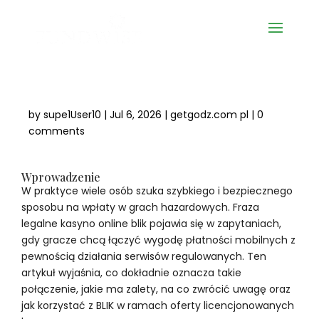
by
supe1User10
|
Jul 6, 2026
|
getgodz.com pl
|
0
comments
Wprowadzenie
W praktyce wiele osób szuka szybkiego i bezpiecznego
sposobu na wpłaty w grach hazardowych. Fraza
legalne kasyno online blik pojawia się w zapytaniach,
gdy gracze chcą łączyć wygodę płatności mobilnych z
pewnością działania serwisów regulowanych. Ten
artykuł wyjaśnia, co dokładnie oznacza takie
połączenie, jakie ma zalety, na co zwrócić uwagę oraz
jak korzystać z BLIK w ramach oferty licencjonowanych