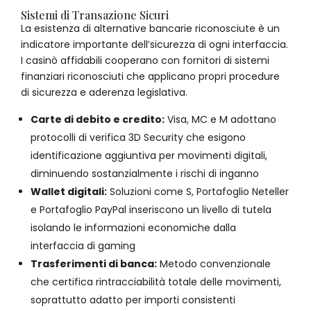
Sistemi di Transazione Sicuri
La esistenza di alternative bancarie riconosciute è un
indicatore importante dell’sicurezza di ogni interfaccia.
I casinò affidabili cooperano con fornitori di sistemi
finanziari riconosciuti che applicano propri procedure
di sicurezza e aderenza legislativa.
Carte di debito e credito:
Visa, MC e M adottano
protocolli di verifica 3D Security che esigono
identificazione aggiuntiva per movimenti digitali,
diminuendo sostanzialmente i rischi di inganno
Wallet digitali:
Soluzioni come S, Portafoglio Neteller
e Portafoglio PayPal inseriscono un livello di tutela
isolando le informazioni economiche dalla
interfaccia di gaming
Trasferimenti di banca:
Metodo convenzionale
che certifica rintracciabilità totale delle movimenti,
soprattutto adatto per importi consistenti