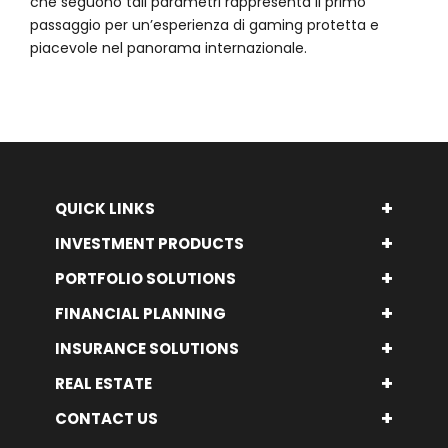
che seguono tali parametri rappresenta il primo
passaggio per un’esperienza di gaming protetta e
piacevole nel panorama internazionale.
+
QUICK LINKS
+
INVESTMENT PRODUCTS
+
PORTFOLIO SOLUTIONS
+
FINANCIAL PLANNING
+
INSURANCE SOLUTIONS
+
REAL ESTATE
+
CONTACT US