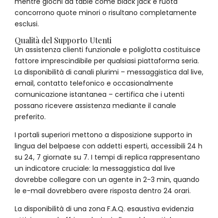
mentre giochi da table come black jack e ruota
concorrono quote minori o risultano completamente
esclusi.
Qualità del Supporto Utenti
Un assistenza clienti funzionale e poliglotta costituisce
fattore imprescindibile per qualsiasi piattaforma seria.
La disponibilità di canali plurimi – messaggistica dal live,
email, contatto telefonico e occasionalmente
comunicazione istantanea – certifica che i utenti
possano ricevere assistenza mediante il canale
preferito.
I portali superiori mettono a disposizione supporto in
lingua del belpaese con addetti esperti, accessibili 24 h
su 24, 7 giornate su 7. I tempi di replica rappresentano
un indicatore cruciale: la messaggistica dal live
dovrebbe collegare con un agente in 2-3 min, quando
le e-mail dovrebbero avere risposta dentro 24 orari.
La disponibilità di una zona F.A.Q. esaustiva evidenzia