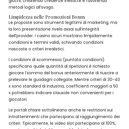
giochi, chiarendo credenze inesatte e favorendo
metodi logici all’svago.
Limpidezza nelle Promozioni Bonus
Le proposte sono strumenti legittimi di marketing, ma
la loro presentazione rivela assai sull’integrità
dell’provider. I casino sicuri mostrano limpidamente
condizioni e termini validi, schivando condizioni
nascoste o criteri irrealistici.
I condizioni di scommessa (puntata condizioni)
specificano quale quantità di ripetizioni è richiesto
giocare l’somma del bonus anteriormente di riuscire a
prelevare le guadagni collegate. Mentre criteri di 30-40
x sono standard di industria, coefficienti maggiori a 50
x potrebbero indicare clausole non convenienti per i
giocatori.
Le portali chiare sottolineano anche le restrizioni sui
intrattenimenti che partecipano al raggiungimento dei
criteri. Tipicamente, le video slot partecipano al 100%,