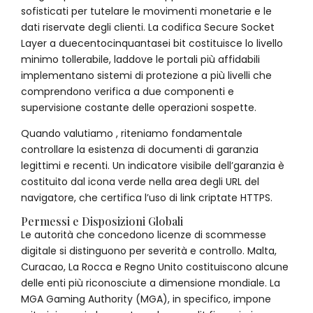
sofisticati per tutelare le movimenti monetarie e le
dati riservate degli clienti. La codifica Secure Socket
Layer a duecentocinquantasei bit costituisce lo livello
minimo tollerabile, laddove le portali più affidabili
implementano sistemi di protezione a più livelli che
comprendono verifica a due componenti e
supervisione costante delle operazioni sospette.
Quando valutiamo , riteniamo fondamentale
controllare la esistenza di documenti di garanzia
legittimi e recenti. Un indicatore visibile dell’garanzia è
costituito dal icona verde nella area degli URL del
navigatore, che certifica l’uso di link criptate HTTPS.
Permessi e Disposizioni Globali
Le autorità che concedono licenze di scommesse
digitale si distinguono per severità e controllo. Malta,
Curacao, La Rocca e Regno Unito costituiscono alcune
delle enti più riconosciute a dimensione mondiale. La
MGA Gaming Authority (MGA), in specifico, impone