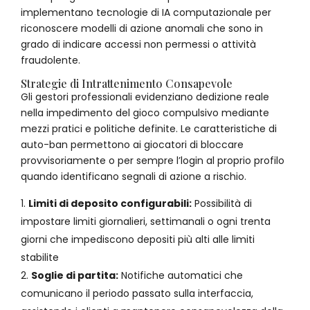
implementano tecnologie di IA computazionale per
riconoscere modelli di azione anomali che sono in
grado di indicare accessi non permessi o attività
fraudolente.
Strategie di Intrattenimento Consapevole
Gli gestori professionali evidenziano dedizione reale
nella impedimento del gioco compulsivo mediante
mezzi pratici e politiche definite. Le caratteristiche di
auto-ban permettono ai giocatori di bloccare
provvisoriamente o per sempre l’login al proprio profilo
quando identificano segnali di azione a rischio.
Limiti di deposito configurabili:
Possibilità di
impostare limiti giornalieri, settimanali o ogni trenta
giorni che impediscono depositi più alti alle limiti
stabilite
Soglie di partita:
Notifiche automatici che
comunicano il periodo passato sulla interfaccia,