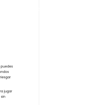
tions
Careers
Contact Us
Log In
e, puedes
fondos
riesgar
a jugar
 sin