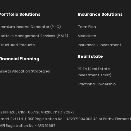
Portfolio Solutions
Insurance Solutions
Premium Income Generator (P.I.G)
Term Plan
Portfolio Management Services (P.M.S)
Mediclaim
Structured Products
Insurance + Investment
Real Estate
Financial Planning
REITs (Real Estate
Assets Allocation Strategies
Investment Trust)
Fractional Ownership
,
121H1H1Z6
CIN:- U67120MH2007PTC172673
/
nmart Pvt Ltd.
BSE Registration No:- AP2371004003 AP of Prithvi Finmart P
FI Registration No:- ARN 10667