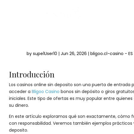
by
supe1User10
|
Jun 26, 2026
|
bligoo.cl-casino - ES
Introducción
Los casinos online sin deposito son una puerta de entrada par
acceder a
Bligoo Casino
bonos sin depósito o giros gratuito
iniciales. Este tipo de ofertas es muy popular entre quiene
su dinero.
En este artículo exploramos qué son exactamente, cómo fu
con responsabilidad. Veremos también ejemplos prácticos y
deposito.