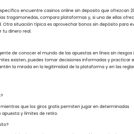
pecífico encuentre casinos online sin deposito que ofrezcan 20
varias tragamonedas, compara plataformas y, si una de ellas ofre
 Otra situación típica es aprovechar bonos sin depósito para ev
 tu dinero real.
gente de conocer el mundo de las apuestas en línea sin riesgos i
ites existen, puedes tomar decisiones informadas y practicar e
tén la mirada en la legitimidad de la plataforma y en las regla
s?
 mientras que los giros gratis permiten jugar en determinadas
apuesta y límites de retiro.
ito?