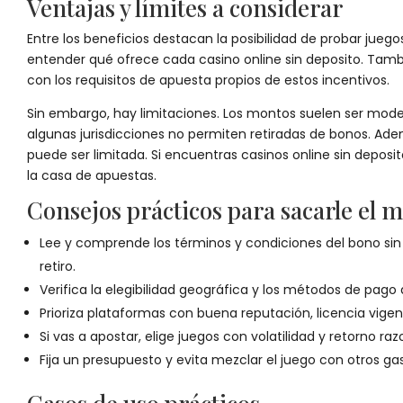
Ventajas y límites a considerar
Entre los beneficios destacan la posibilidad de probar juego
entender qué ofrece cada casino online sin deposito. Tambi
con los requisitos de apuesta propios de estos incentivos.
Sin embargo, hay limitaciones. Los montos suelen ser modes
algunas jurisdicciones no permiten retiradas de bonos. Ade
puede ser limitada. Si encuentras casinos online sin deposi
la casa de apuestas.
Consejos prácticos para sacarle el
Lee y comprende los términos y condiciones del bono sin 
retiro.
Verifica la elegibilidad geográfica y los métodos de pago 
Prioriza plataformas con buena reputación, licencia vigen
Si vas a apostar, elige juegos con volatilidad y retorno r
Fija un presupuesto y evita mezclar el juego con otros gas