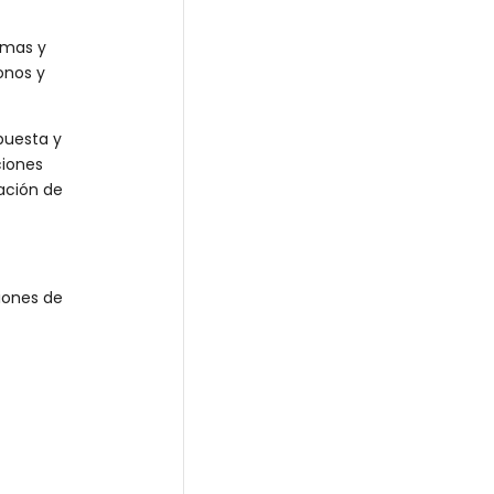
ormas y
onos y
puesta y
ciones
tación de
ciones de