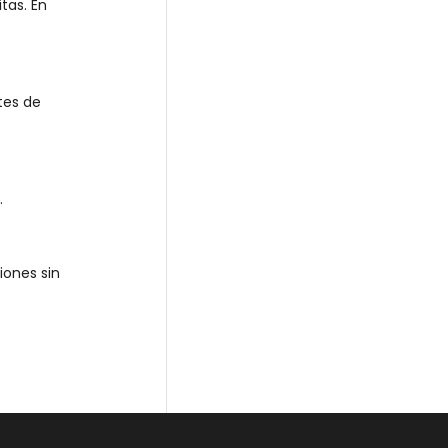
tas. En
ites de
.
iones sin