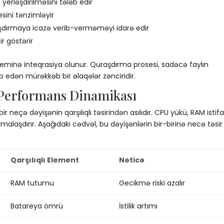
erləşdirilməsini tələb edir
sini tənzimləyir
şdırmaya icazə verib-verməməyi idarə edir
r göstərir
teminə inteqrasiya olunur. Quraşdırma prosesi, sadəcə faylın
əb edən mürəkkəb bir əlaqələr zənciridir.
 Performans Dinamikası
neçə dəyişənin qarşılıqlı təsirindən asılıdır. CPU yükü, RAM istif
alaşdırır. Aşağıdakı cədvəl, bu dəyişənlərin bir-birinə necə təsir 
Qarşılıqlı Element
Nəticə
RAM tutumu
Gecikmə riski azalır
Batareya ömrü
İstilik artımı