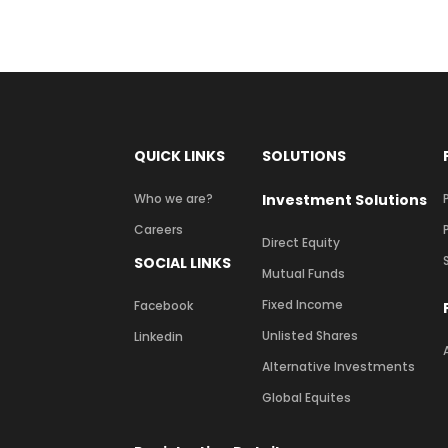
QUICK LINKS
SOLUTIONS
Who we are?
Investment Solutions
Careers
Direct Equity
SOCIAL LINKS
Mutual Funds
Fixed Income
Facebook
Unlisted Shares
Linkedin
Alternative Investments
Global Equites