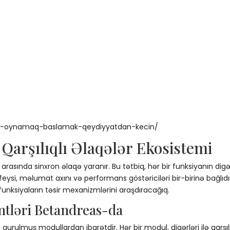
About Us
Solu
ino-oynamaq-baslamak-qeydiyyatdan-kecin/
Qarşılıqlı Əlaqələr Ekosistemi
arasında sinxron əlaqə yaranır. Bu tətbiq, hər bir funksiyanın digə
rfeysi, məlumat axını və performans göstəriciləri bir-birinə bağlıdı
unksiyaların təsir mexanizmlərini araşdıracağıq.
ntləri Betandreas-da
qurulmuş modullardan ibarətdir. Hər bir modul, digərləri ilə qarşılı