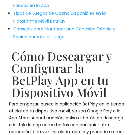
Fondos en la App
Tipos de Juegos de Casino Disponibles en la
Plataforma Móvil BetPlay
Consejos para Mantener una Conexión Estable y
Rápida durante el Juego
Cómo Descargar y
Configurar la
BetPlay App en tu
Dispositivo Móvil
Para empezar, busca la aplicación BetPlay en la tienda
oficial de tu dispositivo móvil, ya sea Google Play o la
App Store. A continuación, pulsa el botón de descarga
e instala la app como harías con cualquier otra
aplicación. Una vez instalada, ábrela y procede a crear