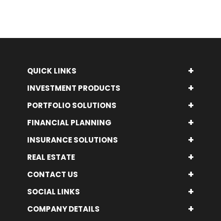
+
QUICK LINKS
+
INVESTMENT PRODUCTS
+
PORTFOLIO SOLUTIONS
+
FINANCIAL PLANNING
+
INSURANCE SOLUTIONS
+
REAL ESTATE
+
CONTACT US
+
SOCIAL LINKS
+
COMPANY DETAILS