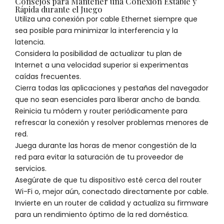
Consejos para Mantener una Conexión Estable y
Rápida durante el Juego
Utiliza una conexión por cable Ethernet siempre que
sea posible para minimizar la interferencia y la
latencia.
Considera la posibilidad de actualizar tu plan de
Internet a una velocidad superior si experimentas
caídas frecuentes.
Cierra todas las aplicaciones y pestañas del navegador
que no sean esenciales para liberar ancho de banda.
Reinicia tu módem y router periódicamente para
refrescar la conexión y resolver problemas menores de
red.
Juega durante las horas de menor congestión de la
red para evitar la saturación de tu proveedor de
servicios.
Asegúrate de que tu dispositivo esté cerca del router
Wi-Fi o, mejor aún, conectado directamente por cable.
Invierte en un router de calidad y actualiza su firmware
para un rendimiento óptimo de la red doméstica.