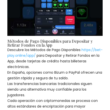
Métodos de Pago Disponibles para Depositar y
Retirar Fondos en la App
Descubre los Métodos de Pago Disponibles
https://bet-
play.online/app/
para Depositar y Retirar Fondos en la
App, desde tarjetas de crédito hasta billeteras
electrónicas.
En España, opciones como Bizum o PayPal ofrecen una
gestión rápida y segura de tu saldo.
Las transferencias bancarias tradicionales siguen
siendo una alternativa muy confiable para los
jugadores.
Cada operación con criptomonedas se procesa con
altos estándares de encriptación para mayor