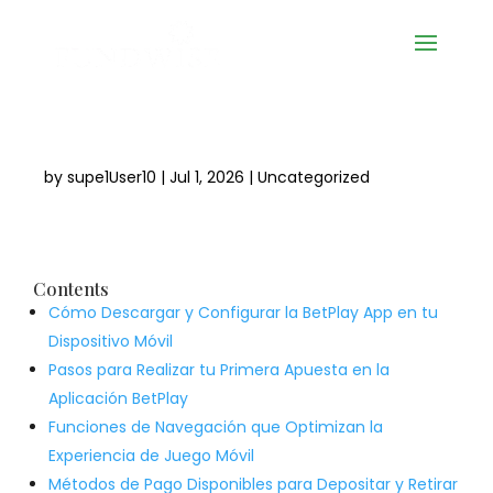
by
supe1User10
|
Jul 1, 2026
|
Uncategorized
Contents
Cómo Descargar y Configurar la BetPlay App en tu
Dispositivo Móvil
Pasos para Realizar tu Primera Apuesta en la
Aplicación BetPlay
Funciones de Navegación que Optimizan la
Experiencia de Juego Móvil
Métodos de Pago Disponibles para Depositar y Retirar