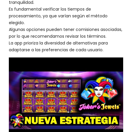
tranquilidad.
Es fundamental verificar los tiempos de
procesamiento, ya que varían según el método
elegido.
Algunas opciones pueden tener comisiones asociadas,
por lo que recomendamos revisar los términos.
La app prioriza la diversidad de alternativas para
adaptarse a las preferencias de cada usuario.